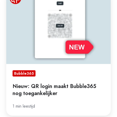
QR
login
maakt
Bubble365
nog
toegankelijker
Bubble365
Nieuw: QR login maakt Bubble365
nog toegankelijker
1 min leestijd