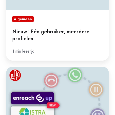
Algemeen
Nieuw: Eén gebruiker, meerdere
profielen
1 min leestijd
Call
Control
voor
Enreach
UP
en
ISTRA