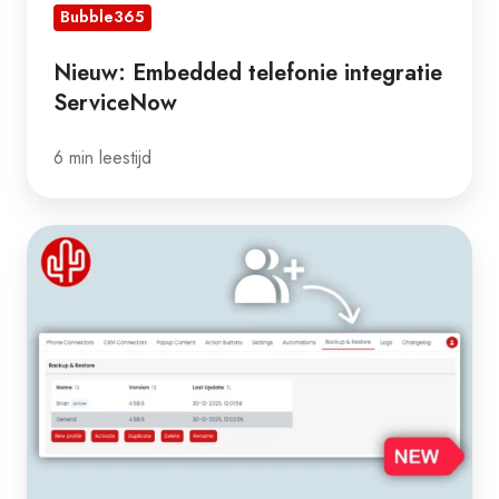
Bubble365
Nieuw: Embedded telefonie integratie
ServiceNow
6 min leestijd
Nieuw:
Eén
gebruiker,
meerdere
profielen