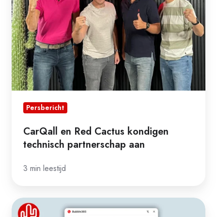
kondigen
technisch
partnerschap
aan
Persbericht
CarQall en Red Cactus kondigen
technisch partnerschap aan
3 min leestijd
Nieuw: