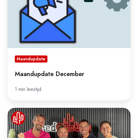
Maandupdate
Maandupdate December
1 min leestijd
CarQall
en
Red
Cactus