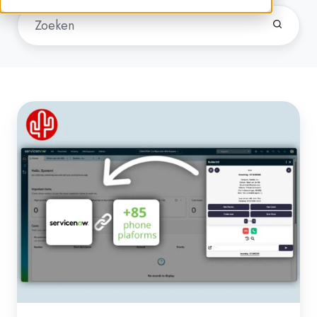
Nieuw:
Embedded
telefonie
integratie
ServiceNow