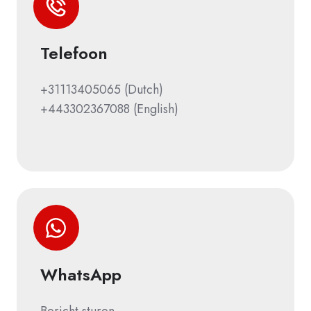
Telefoon
+31113405065
(Dutch)
+443302367088
(English)
WhatsApp
Bericht sturen