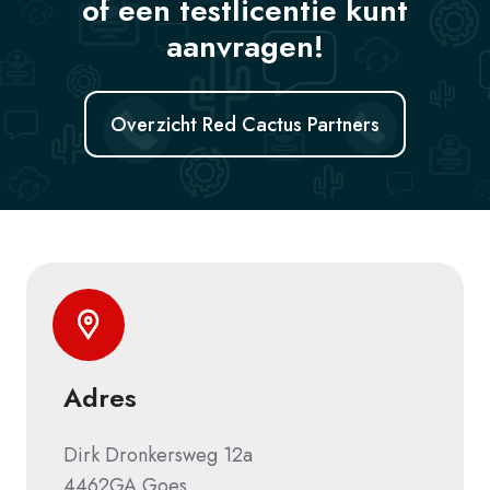
of een testlicentie kunt
aanvragen!
Overzicht Red Cactus Partners
Adres
Dirk Dronkersweg 12a
4462GA Goes