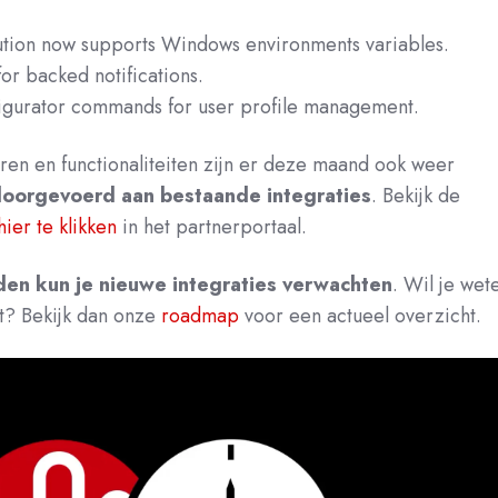
ion now supports Windows environments variables.
or backed notifications.
gurator commands for user profile management.
en en functionaliteiten zijn er deze maand ook weer
doorgevoerd aan bestaande integraties
.
Bekijk de
hier te klikken
in het partnerport
aal.
n kun je nieuwe integraties verwachten
. Wil je wet
at? Bekijk dan onze
roadmap
voor een actueel overzicht.