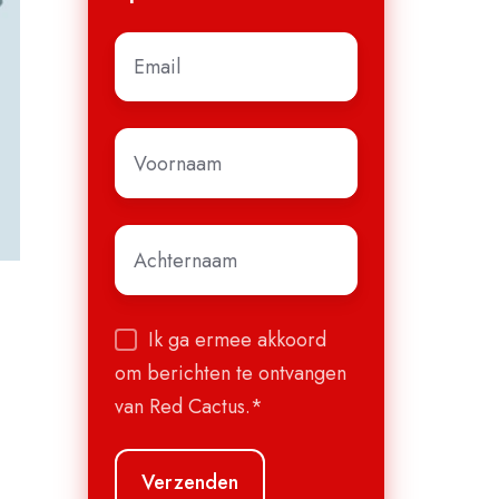
E-
mail
*
Voornaam
*
Achternaam
*
Ik ga ermee akkoord
om berichten te ontvangen
van Red Cactus.
*