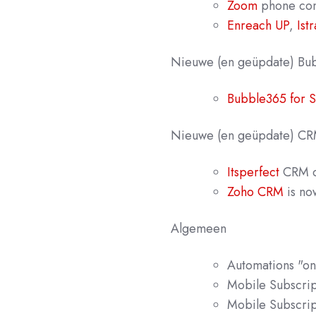
Zoom
phone con
Enreach UP
,
Istr
Nieuwe
(en geüpdate) B
Bubble365 for
Nieuwe (en geüpdate) CRM
Itsperfect
CRM c
Zoho CRM
is no
Algemeen
Automations "on
Mobile Subscrip
Mobile Subscrip