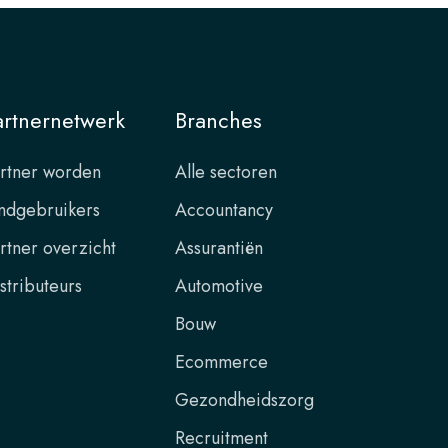
artnernetwerk
Branches
rtner worden
Alle sectoren
ndgebruikers
Accountancy
rtner overzicht
Assurantiën
stributeurs
Automotive
Bouw
Ecommerce
Gezondheidszorg
Recruitment