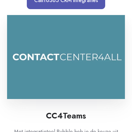
CallTo365 CRM integraties
CC4Teams
Met integratietool Bubble heb je de keuze uit