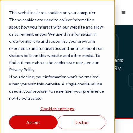
NL
This website stores cookies on your computer.
These cookies are used to collect information
about how you interact with our website and allow
us to remember you. We use this information in
Microsoft Teams
order to improve and customize your browsing
experience and for analytics and metrics about our
visitors both on this website and other media. To
Koppel Microsoft Teams of je op Microsoft Teams
find out more about the cookies we use, see our
gebaseerde contactcenter aan je favoriete CRM
Privacy Policy
software met integratietool Bubble.
If you decline, your information won’t be tracked
when you visit this website. A single cookie will be
used in your browser to remember your preference
not to be tracked.
Cookies settings
Accept
Decline