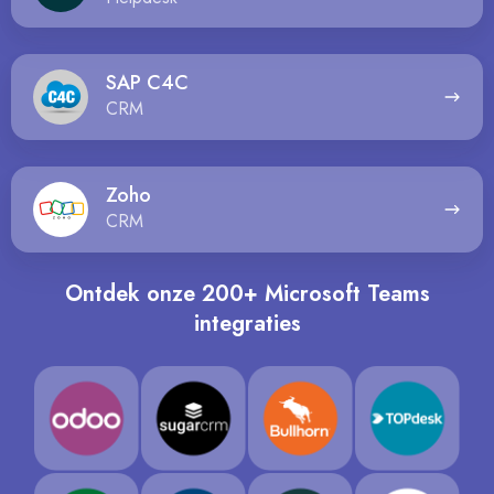
SAP
SAP C4C
C4C
CRM
Zoho
Zoho
CRM
Ontdek onze 200+ Microsoft Teams
integraties