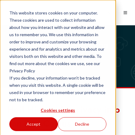
NL
This website stores cookies on your computer.
These cookies are used to collect information
about how you interact with our website and allow
us to remember you. We use this information in
Privacy voorwaarden
order to improve and customize your browsing
experience and for analytics and metrics about our
visitors both on this website and other media. To
find out more about the cookies we use, see our
Privacy Policy
If you decline, your information won’t be tracked
when you visit this website. A single cookie will be
used in your browser to remember your preference
not to be tracked.
Hoi! Hier is de privacy info
Cookies settings
van Red Cactus
Accept
Decline