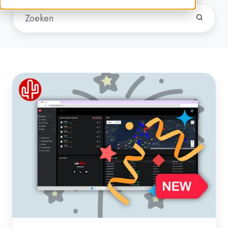
Nieuw
partner
portaal
staat
live!