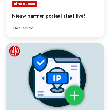
Infrastructuur
Nieuw partner portaal staat live!
3 min leestijd
Toevoeging
nieuw
IP-
adres