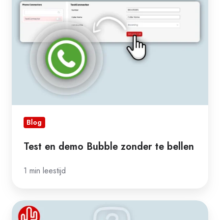
Bubble
zonder
te
bellen
Blog
Test en demo Bubble zonder te bellen
1 min leestijd
Bubble