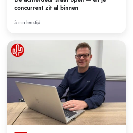
concurrent zit al binnen
3 min leestijd
Nick
Hawes
onthult:
dit
heeft
me
echt
verrast