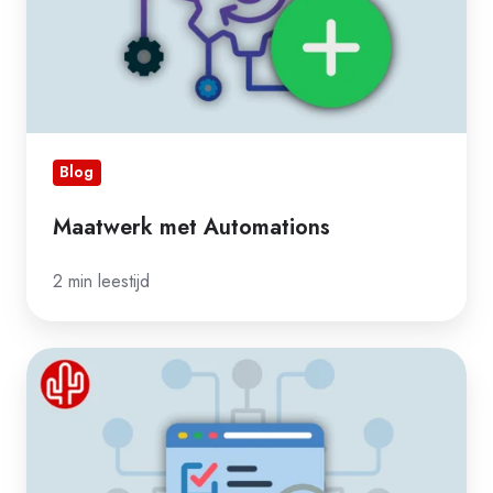
Blog
Maatwerk met Automations
2 min leestijd
Zo
gaan
wij
met
jouw