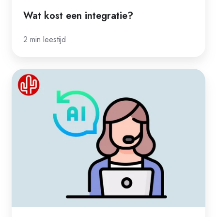
Wat kost een integratie?
2 min leestijd
Dit
is
hoe
wij
AI
inzetten