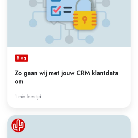
CRM
klantdata
om
Blog
Zo gaan wij met jouw CRM klantdata
om
1 min leestijd
Dit
maakt
de