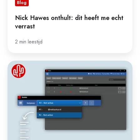
Blog
Nick Hawes onthult: dit heeft me echt
verrast
2 min leestijd
Waarom
multi-
tenant
mode
onmisbaar
is