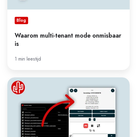
Blog
Waarom multi-tenant mode onmisbaar
is
1 min leestijd
Gebruik
de
functie
Parameter
Lookup