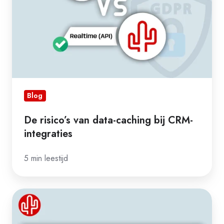
bij
CRM-
integraties
Blog
De risico’s van data-caching bij CRM-
integraties
5 min leestijd
Test
en
demo