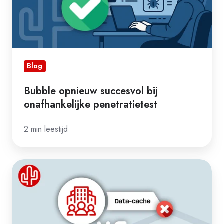
Blog
Bubble opnieuw succesvol bij
onafhankelijke penetratietest
2 min leestijd
De
risico’s
van
data-
caching