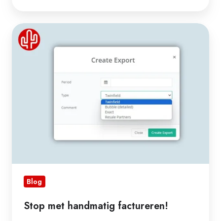
Stop
met
handmatig
factureren!
Blog
Stop met handmatig factureren!