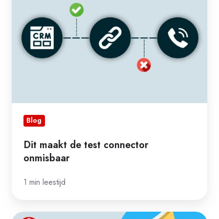
test
connector
onmisbaar
Blog
Dit maakt de test connector
onmisbaar
1 min leestijd
We