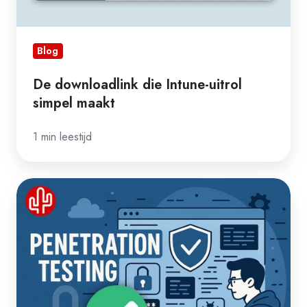
Blog
De downloadlink die Intune-uitrol
simpel maakt
1 min leestijd
Bubble
opnieuw
succesvol
bij
onafhankelijke
penetratietest