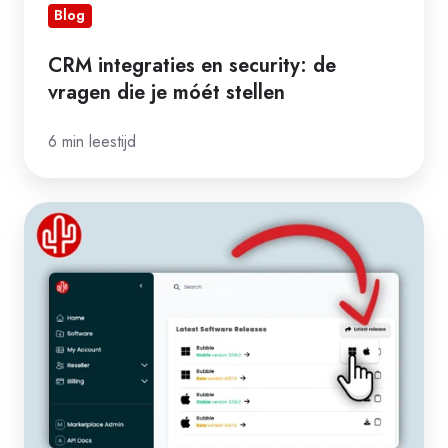
Blog
CRM integraties en security: de
vragen die je móét stellen
6 min leestijd
De
downloadlink
die
Intune-
uitrol
simpel
maakt