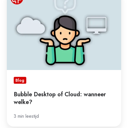
Desktop
of
Cloud:
wanneer
welke?
Blog
Bubble Desktop of Cloud: wanneer
welke?
3 min leestijd