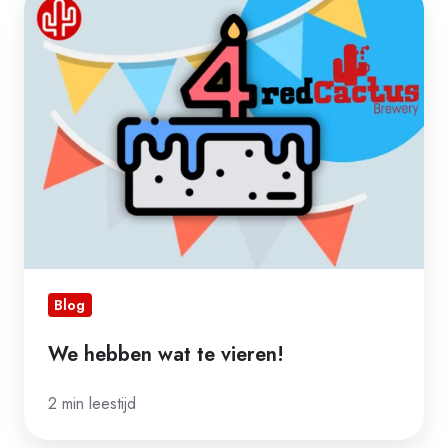
hebben
wat
te
vieren!
Blog
We hebben wat te vieren!
2 min leestijd