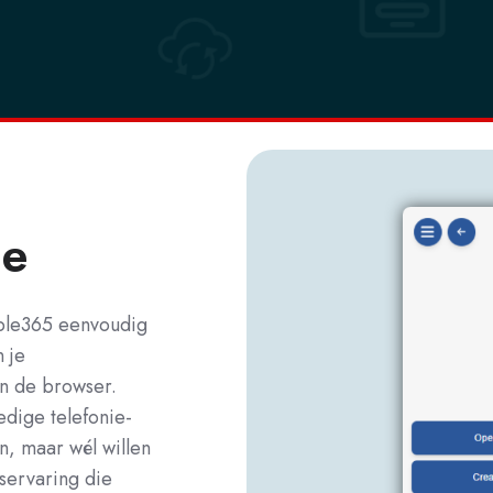
me
ble365 eenvoudig
 je
n de browser.
edige telefonie-
n, maar wél willen
servaring die