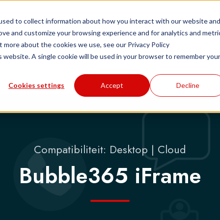
Partner worden
Roadmap
Remote s
sed to collect information about how you interact with our website an
rove and customize your browsing experience and for analytics and metri
ut more about the cookies we use, see our Privacy Policy
is website. A single cookie will be used in your browser to remember you
Integraties
Partnernetwerk
Cookies settings
Accept
Decline
Compatibiliteit: Desktop | Cloud
Bubble365 iFrame