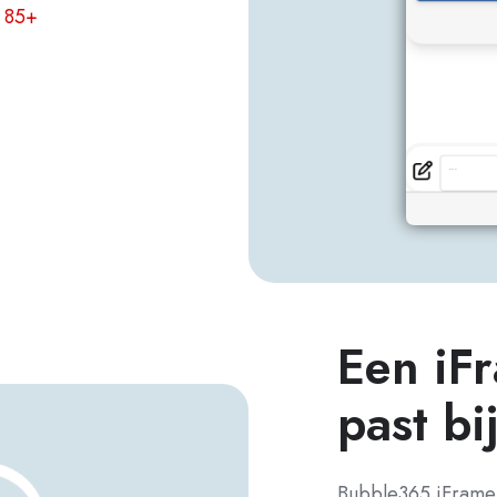
n
85+
Een iF
past bi
Bubble365 iFrame i