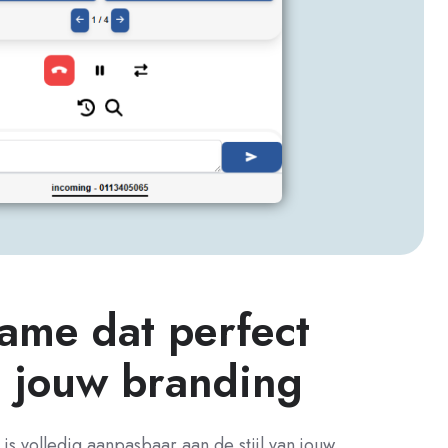
rame dat perfect
j jouw branding
s volledig aanpasbaar aan de stijl van jouw