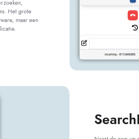
verzoeken,
ns.
Het grote
ftware, maar een
licatie.
Search