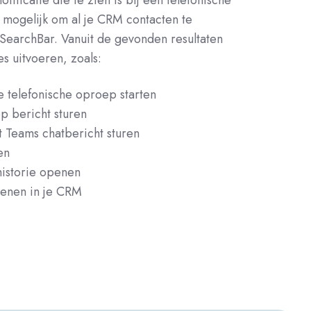
ificatie die te zien is bij een telefonische
 mogelijk om al je CRM contacten te
SearchBar. Vanuit de gevonden resultaten
es uitvoeren, zoals:
e telefonische oproep starten
 bericht sturen
t Teams chatbericht sturen
en
istorie openen
penen in je CRM