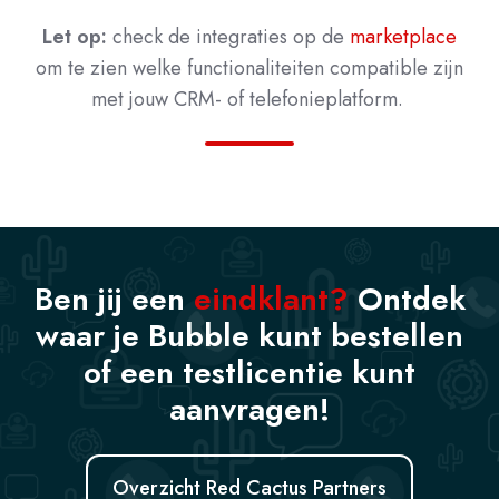
Let op:
check de integraties op de
marketplace
om te zien welke functionaliteiten compatible zijn
met jouw CRM- of telefonieplatform.
Ben jij een
eindklant?
Ontdek
waar je Bubble kunt bestellen
of een testlicentie kunt
aanvragen!
Overzicht Red Cactus Partners