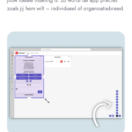
jouw ideale indeling is. Zo wordt de app precies
zoals jij hem wilt – individueel of organisatiebreed.