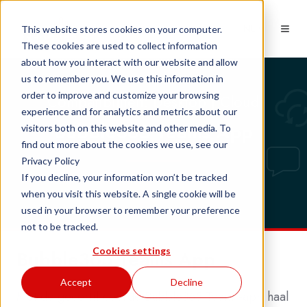
NL
This website stores cookies on your computer.
These cookies are used to collect information
about how you interact with our website and allow
us to remember you. We use this information in
order to improve and customize your browsing
Compatibiliteit: Desktop | Cloud
experience and for analytics and metrics about our
Bubble365 Teams App
visitors both on this website and other media. To
find out more about the cookies we use, see our
Privacy Policy
If you decline, your information won’t be tracked
when you visit this website. A single cookie will be
used in your browser to remember your preference
not to be tracked.
Cookies settings
Bubble365 Teams App
Accept
Decline
Met de gecertificeerde Bubble365 Teams-app haal