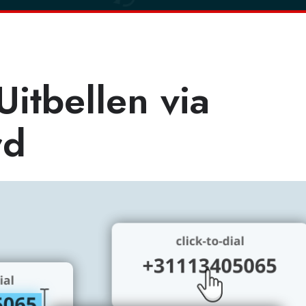
itbellen via
rd