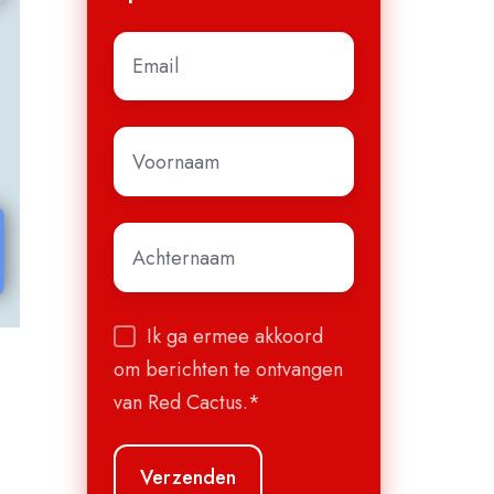
E-
mail
*
Voornaam
*
Achternaam
*
Ik ga ermee akkoord
om berichten te ontvangen
van Red Cactus.
*