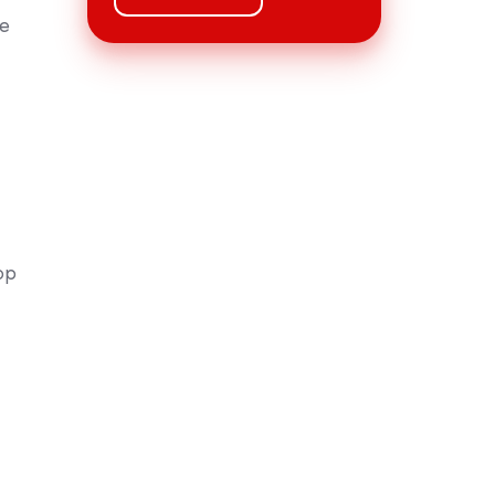
je
op