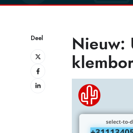
Nieuw: U
Deel
Deel
klembo
Deel
Deel