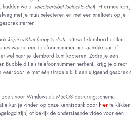
n, hadden we al
selecteer&bel (select-to-dial
). Hiermee kon 
weg met je muis selecteren en met een sneltoets op je
gesprek starten.
 ook
kopieer&bel (copy-to-dial)
, oftewel klembord bellen!
aties waarin een telefoonnummer niet aanklikbaar of
het wel naar je klembord kunt kopiëren. Zodra je een
 Bubble dit als telefoonnummer herkent, krijg je direct
rm waardoor je met één simpele klik een uitgaand gesprek 
t zoals voor Windows als MacOS besturingsschema
atie kun je vinden op onze kennisbank door
hier
te klikken
ingelogd zijn) of bekijk de onderstaande video voor een