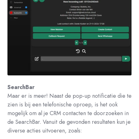
SearchBar
Maar er is meer! Naast de pop-up notificatie die te
zien is bij een telefonische oproep, is het ook
mogelijk om al je CRM contacten te doorzoeken in
de SearchBar. Vanuit de gevonden resultaten kun je
diverse acties uitvoeren, zoals: