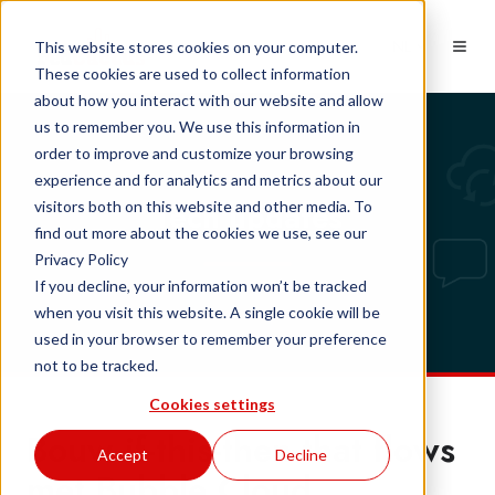
NL
This website stores cookies on your computer.
These cookies are used to collect information
about how you interact with our website and allow
us to remember you. We use this information in
order to improve and customize your browsing
experience and for analytics and metrics about our
Tech updates
visitors both on this website and other media. To
find out more about the cookies we use, see our
Privacy Policy
If you decline, your information won’t be tracked
when you visit this website. A single cookie will be
used in your browser to remember your preference
not to be tracked.
Cookies settings
Bouw if-this-then-that flows
Accept
Decline
met Bubble Cloud