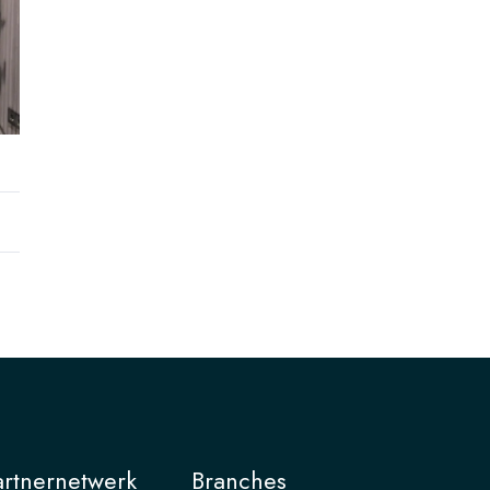
artnernetwerk
Branches