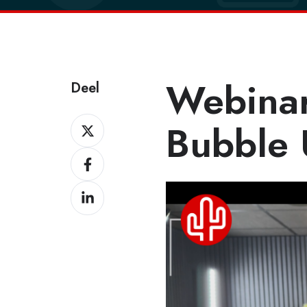
Webina
Deel
Deel
Bubble 
Deel
Deel