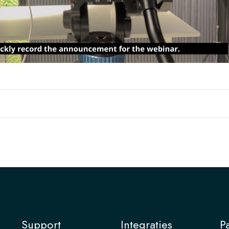
Support
Integraties
P