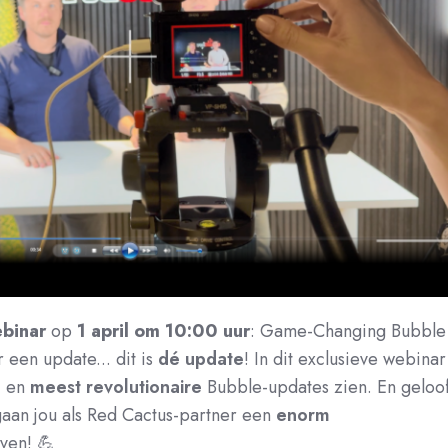
binar
op
1 april om 10:00 uur
: Game-Changing Bubble
 een update... dit is
dé update
! In dit exclusieve webinar
e
en
meest revolutionaire
Bubble-updates zien. En geloo
aan jou als Red Cactus-partner een
enorm
ven! 💪