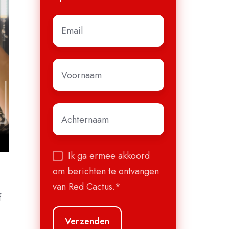
E-
mail
*
Voornaam
*
Achternaam
*
Ik ga ermee akkoord
om berichten te ontvangen
van Red Cactus.
*
f