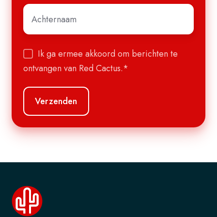
Achternaam
*
Ik ga ermee akkoord om berichten te
ontvangen van Red Cactus.
*