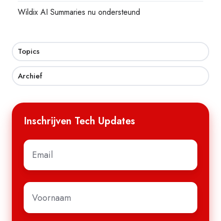
Wildix AI Summaries nu ondersteund
Topics
Archief
Inschrijven Tech Updates
E-
mail
*
Voornaam
*