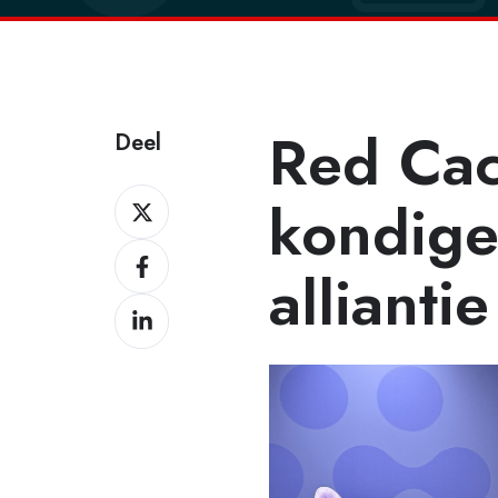
Red Ca
Deel
Deel
kondige
Deel
allianti
Deel