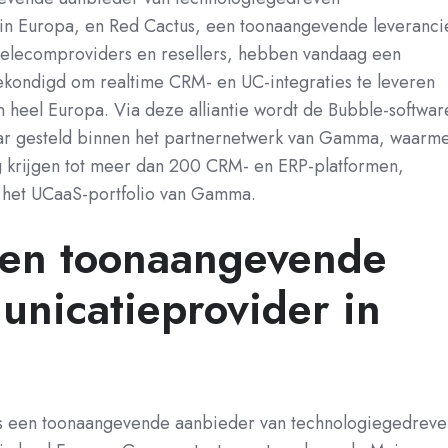
in Europa, en Red Cactus, een toonaangevende leveranci
 telecomproviders
en resellers, hebben vandaag een
ekondigd om real
time CRM- en UC-integraties te leveren
n heel Europa.
Via deze alliantie wordt de Bubble-softwar
ar gesteld binnen het partnernetwerk van Gam
ma, waarm
 krijgen
tot meer dan 200 CRM- en ERP-platformen,
t het UCaaS-portfolio van Gamma.
en toonaangevende
nicatieprovider in
 een toonaangevende aanbieder van technologiegedreve