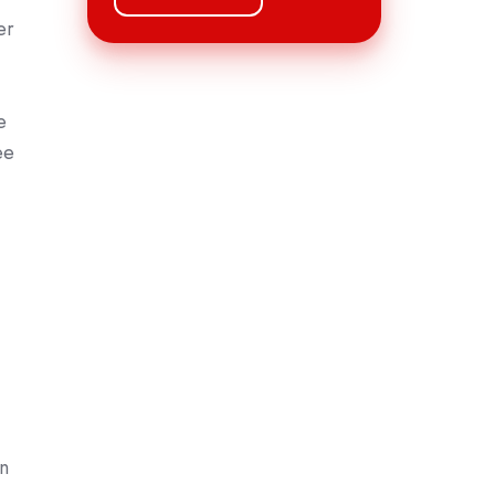
er
e
ee
n