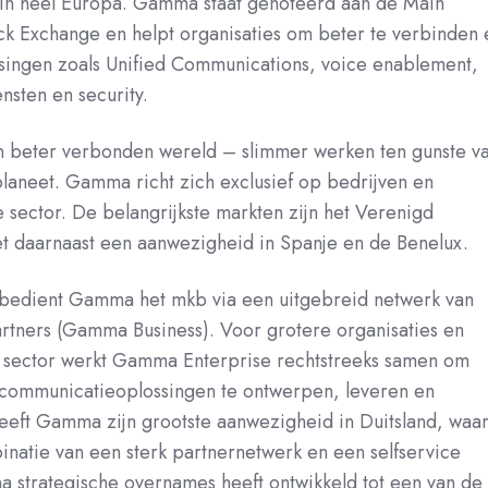
in heel Europa. Gamma staat genoteerd aan de Main
k Exchange en helpt organisaties om beter te verbinden 
singen zoals Unified Communications, voice enablement,
nsten en security.
n beter verbonden wereld – slimmer werken ten gunste v
laneet. Gamma richt zich exclusief op bedrijven en
e sector. De belangrijkste markten zijn het Verenigd
met daarnaast een aanwezigheid in Spanje en de Benelux.
k bedient Gamma het mkb via een uitgebreid netwerk van
tners (Gamma Business). Voor grotere organisaties en
ke sector werkt Gamma Enterprise rechtstreeks samen om
communicatieoplossingen te ontwerpen, leveren en
eeft Gamma zijn grootste aanwezigheid in Duitsland, waa
inatie van een sterk partnernetwerk en een selfservice
 na strategische overnames heeft ontwikkeld tot een van de