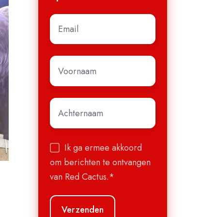
E-
mail
*
Voornaam
*
Achternaam
*
Ik ga ermee akkoord
om berichten te ontvangen
van Red Cactus.
*