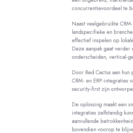
een uitgebreid, marktleide
concurrentievoordeel te b
Naast veelgebruikte CRM-
landspecifieke en branche
effectief inspelen op loka
Deze aanpak gaat verder d
onderscheiden, vertical-ge
Door Red Cactus aan hun p
CRM- en ERP-integraties v
security-first zijn ontwor
De oplossing maakt een sne
integraties zelfstandig ku
aanvullende betrokkenheid 
bovendien voorop te blij