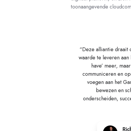
toonaangevende cloudcomm
“Deze alliantie draai
waarde te leveren aan 
have’ meer, maar
communiceren en ope
voegen aan het Ga
bewezen en scha
onderscheiden, succe
Ric