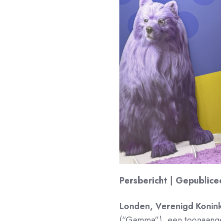
Persbericht | Gepublice
Londen, Verenigd Konink
(“Gamma”), een toonaang