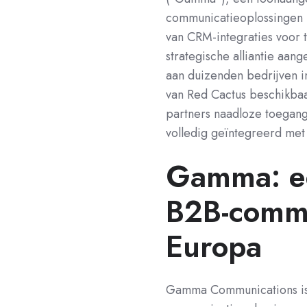
communicatieoplossingen 
van CRM-integraties voor
strategische alli
antie aang
aan duize
nden bedrijven i
van R
ed Cactus beschikba
partners naadloze toegang
volledig geïntegreerd me
Gamma: e
B2B-commu
Europa
Gamma Communications is