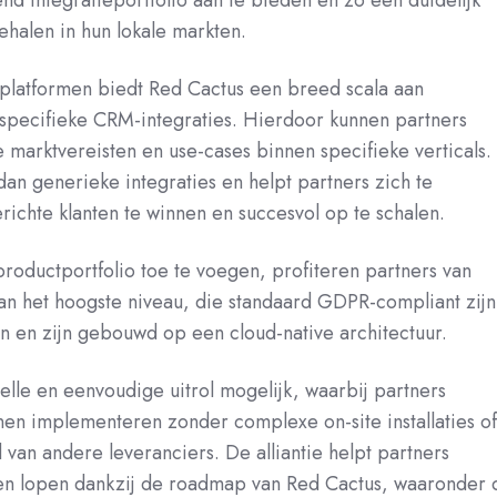
nd integratieportfolio aan te bieden en zo een duidelijk
ehalen in hun lokale markten.
platformen biedt Red Cactus een breed scala aan
specifieke CRM-integraties. Hierdoor kunnen partners
le marktvereisten en use-cases binnen specifieke verticals.
an generieke integraties en helpt partners zich te
richte klanten te winnen en succesvol op te schalen.
roductportfolio toe te voegen, profiteren partners van
an het hoogste niveau, die standaard GDPR-compliant zijn
pen en zijn gebouwd op een cloud-native architectuur.
lle en eenvoudige uitrol mogelijk, waarbij partners
nnen implementeren zonder complexe on-site installaties o
van andere leveranciers. De alliantie helpt partners
ven lopen dankzij de roadmap van Red Cactus, waaronder 