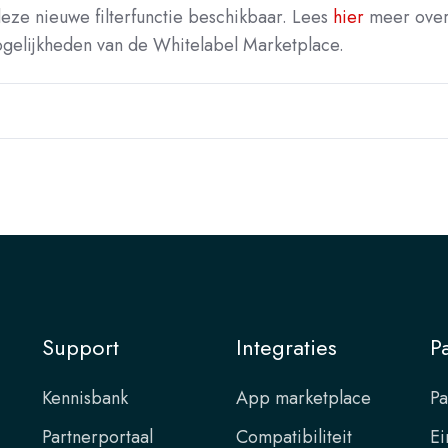
deze nieuwe filterfunctie beschikbaar. Lees
hier
meer ove
ogelijkheden van de Whitelabel Marketplace.
Support
Integraties
P
Kennisbank
App marketplace
Pa
Partnerportaal
Compatibiliteit
Ei