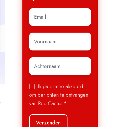
E-
mail
*
Voornaam
*
Achternaam
*
Ik ga ermee akkoord
om berichten te ontvangen
-
van Red Cactus.
*