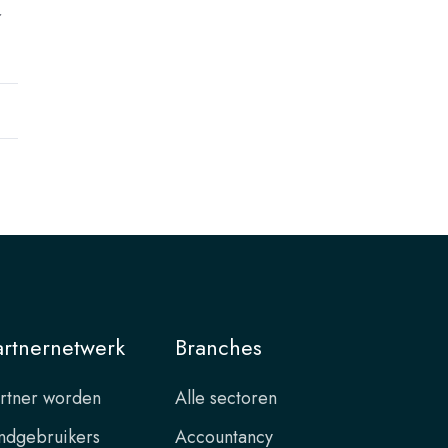
r
artnernetwerk
Branches
rtner worden
Alle sectoren
ndgebruikers
Accountancy