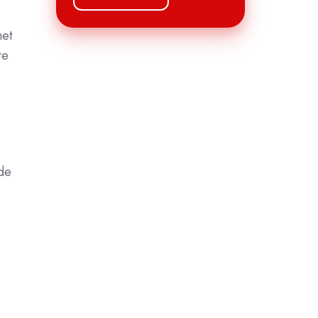
het
te
t
 de
,