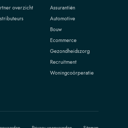
rtner overzicht
Assurantiën
stributeurs
Automotive
Bouw
Ecommerce
Gezondheidszorg
Recruitment
Woningcoörperatie
orwaarden
Privacy voorwaarden
Sitemap