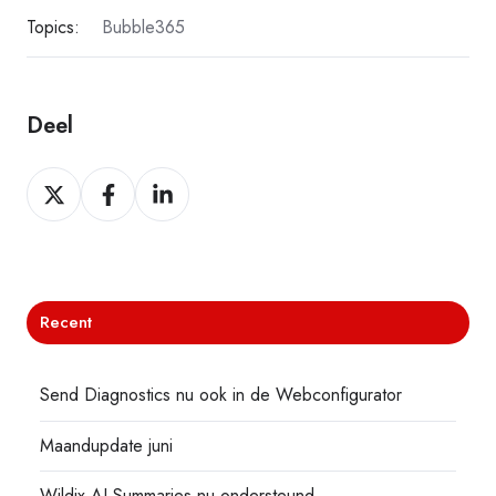
Topics:
Bubble365
Deel
Deel
Deel
Deel
Recent
Send Diagnostics nu ook in de Webconfigurator
Maandupdate juni
Wildix AI Summaries nu ondersteund