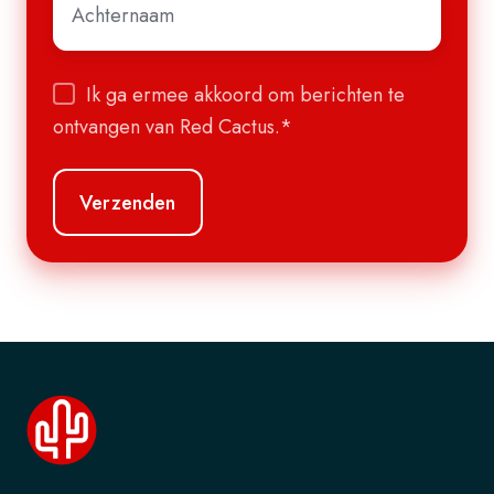
Ik ga ermee akkoord om berichten te
ontvangen van Red Cactus.
*