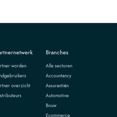
artnernetwerk
Branches
rtner worden
Alle sectoren
ndgebruikers
Accountancy
rtner overzicht
Assurantiën
stributeurs
Automotive
Bouw
Ecommerce