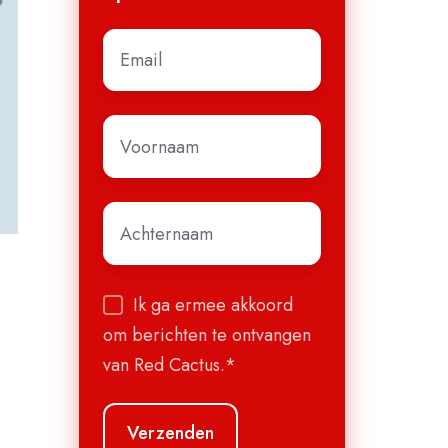
E-
mail
*
Voornaam
*
Achternaam
*
Ik ga ermee akkoord
om berichten te ontvangen
van Red Cactus.
*