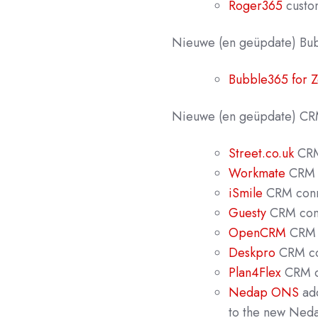
Roger365
custo
Nieuwe
(en geüpdate) B
Bubble365 for 
Nieuwe (en geüpdate) CRM
Street.co.uk
CRM
Workmate
CRM 
iSmile
CRM conn
Guesty
CRM con
OpenCRM
CRM 
Deskpro
CRM co
Plan4Flex
CRM c
Nedap ONS
add
to the new Neda