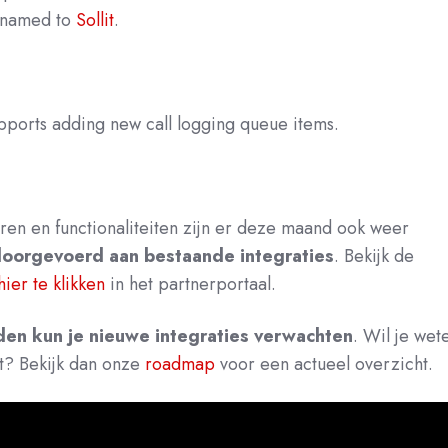
renamed to
Sollit
.
pports adding new call logging queue items.
en en functionaliteiten zijn er deze maand ook weer
doorgevoerd aan bestaande integraties
.
Bekijk de
hier te klikken
in het partnerport
aal.
n kun je nieuwe integraties verwachten
. Wil je wet
at? Bekijk dan onze
roadmap
voor een actueel overzicht.